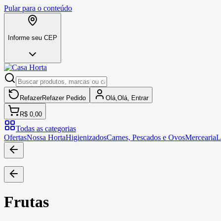
Pular para o conteúdo
Informe seu CEP
Refazer
Refazer
Pedido
Olá,
Olá,
Entrar
R$ 0,00
Todas as categorias
Ofertas
Nossa Horta
Higienizados
Carnes, Pescados e Ovos
Mercearia
L
Frutas