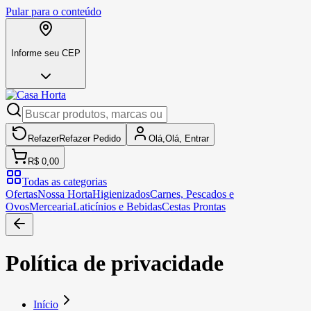
Pular para o conteúdo
Informe seu CEP
Refazer
Refazer
Pedido
Olá,
Olá,
Entrar
R$ 0,00
Todas as categorias
Ofertas
Nossa Horta
Higienizados
Carnes, Pescados e
Ovos
Mercearia
Laticínios e Bebidas
Cestas Prontas
Política de privacidade
Início