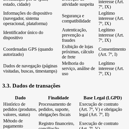
interesse (Art.
estado, cidade)
atividade suspeita
7º, IX)
Informações do dispositivo
Legítimo
Segurança e
(navegador, sistema
interesse (Art.
compatibilidade
operacional, plataforma)
7º, IX)
Autenticação,
Legítimo
Identificador único do
prevenção a
interesse (Art.
dispositivo
fraudes
7º, IX)
Exibição de lojas
Coordenadas GPS (quando
Consentimento
próximas, cálculo
autorizado)
(Art. 7º, I)
de frete
Melhoria do
Legítimo
Dados de navegação (páginas
serviço, análise de
interesse (Art.
visitadas, buscas, timestamps)
uso
7º, IX)
3.3. Dados de transações
Dado
Finalidade
Base Legal (LGPD)
Histórico de
Processamento de
Execução de contrato
pedidos (produtos,
pedidos, suporte,
(Art. 7º, V) e obrigação
valores, status)
obrigações fiscais
legal (Art. 7º, II)
Método de
Registro financeiro,
Execução de contrato
pagamento
conciliação
(Art. 7º, V)