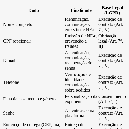
Base Legal
Dado
Finalidade
(LGPD)
Identificação,
Execução de
Nome completo
comunicação,
contrato (Art.
emissão de NF-e
7º, V)
Emissão de NF-e,
Obrigação
CPF (opcional)
prevenção a
legal (Art. 7º,
fraudes
II)
Autenticação,
Execução de
comunicação,
E-mail
contrato (Art.
recuperação de
7º, V)
senha
Verificação de
Execução de
identidade,
Telefone
contrato (Art.
comunicação
7º, V)
sobre pedidos
Personalização da
Consentimento
Data de nascimento e gênero
experiência
(Art. 7º, I)
Execução de
Autenticação na
Senha
contrato (Art.
plataforma
7º, V)
Endereço de entrega (CEP, rua,
Entrega de
Execução de