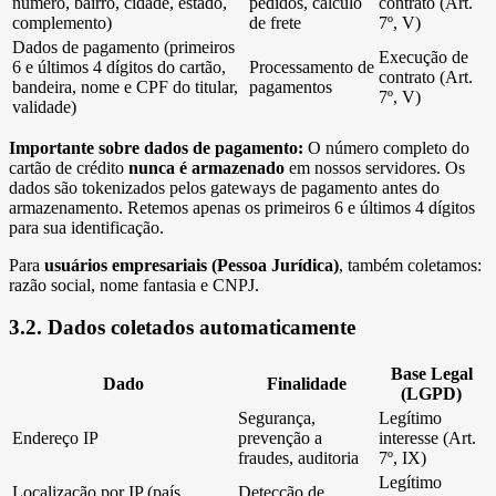
número, bairro, cidade, estado,
pedidos, cálculo
contrato (Art.
complemento)
de frete
7º, V)
Dados de pagamento (primeiros
Execução de
6 e últimos 4 dígitos do cartão,
Processamento de
contrato (Art.
bandeira, nome e CPF do titular,
pagamentos
7º, V)
validade)
Importante sobre dados de pagamento:
O número completo do
cartão de crédito
nunca é armazenado
em nossos servidores. Os
dados são tokenizados pelos gateways de pagamento antes do
armazenamento. Retemos apenas os primeiros 6 e últimos 4 dígitos
para sua identificação.
Para
usuários empresariais (Pessoa Jurídica)
, também coletamos:
razão social, nome fantasia e CNPJ.
3.2. Dados coletados automaticamente
Base Legal
Dado
Finalidade
(LGPD)
Segurança,
Legítimo
Endereço IP
prevenção a
interesse (Art.
fraudes, auditoria
7º, IX)
Legítimo
Localização por IP (país,
Detecção de