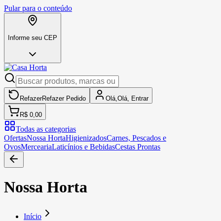
Pular para o conteúdo
Informe seu CEP
Refazer
Refazer
Pedido
Olá,
Olá,
Entrar
R$ 0,00
Todas as categorias
Ofertas
Nossa Horta
Higienizados
Carnes, Pescados e
Ovos
Mercearia
Laticínios e Bebidas
Cestas Prontas
Nossa Horta
Início