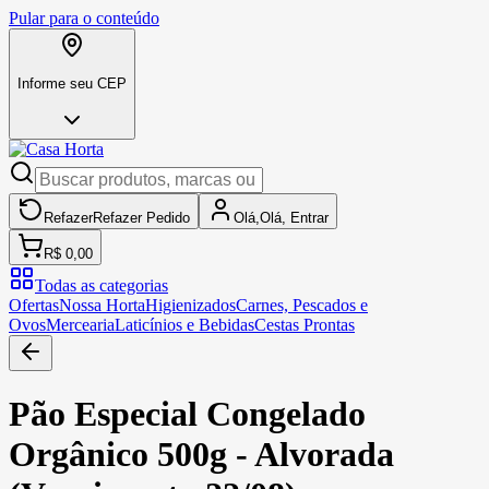
Pular para o conteúdo
Informe seu CEP
Refazer
Refazer
Pedido
Olá,
Olá,
Entrar
R$ 0,00
Todas as categorias
Ofertas
Nossa Horta
Higienizados
Carnes, Pescados e
Ovos
Mercearia
Laticínios e Bebidas
Cestas Prontas
Pão Especial Congelado
Orgânico 500g - Alvorada