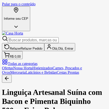
Pular para o conteúdo
Informe seu CEP
Refazer
Refazer
Pedido
Olá,
Olá,
Entrar
R$ 0,00
Todas as categorias
Ofertas
Nossa Horta
Higienizados
Carnes, Pescados e
Ovos
Mercearia
Laticínios e Bebidas
Cestas Prontas
Linguiça Artesanal Suína com
Bacon e Pimenta Biquinho