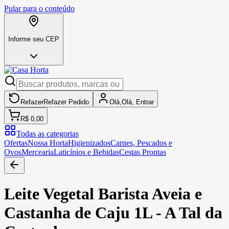
Pular para o conteúdo
Informe seu CEP
Refazer
Refazer
Pedido
Olá,
Olá,
Entrar
R$ 0,00
Todas as categorias
Ofertas
Nossa Horta
Higienizados
Carnes, Pescados e
Ovos
Mercearia
Laticínios e Bebidas
Cestas Prontas
Leite Vegetal Barista Aveia e
Castanha de Caju 1L - A Tal da