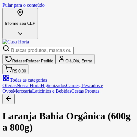
Pular para o conteúdo
Informe seu CEP
Refazer
Refazer
Pedido
Olá,
Olá,
Entrar
R$ 0,00
Todas as categorias
Ofertas
Nossa Horta
Higienizados
Carnes, Pescados e
Ovos
Mercearia
Laticínios e Bebidas
Cestas Prontas
Laranja Bahia Orgânica (600g
a 800g)