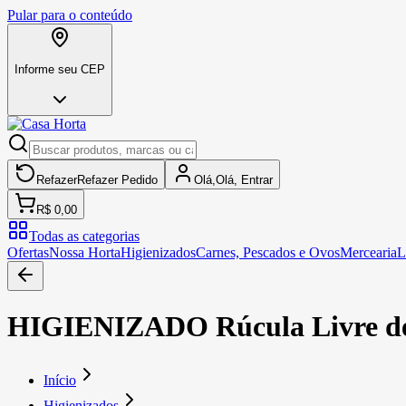
Pular para o conteúdo
Informe seu CEP
Refazer
Refazer
Pedido
Olá,
Olá,
Entrar
R$ 0,00
Todas as categorias
Ofertas
Nossa Horta
Higienizados
Carnes, Pescados e Ovos
Mercearia
L
HIGIENIZADO Rúcula Livre de 
Início
Higienizados