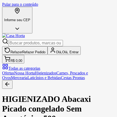
Pular para o conteúdo
Informe seu CEP
Refazer
Refazer
Pedido
Olá,
Olá,
Entrar
R$ 0,00
Todas as categorias
Ofertas
Nossa Horta
Higienizados
Carnes, Pescados e
Ovos
Mercearia
Laticínios e Bebidas
Cestas Prontas
HIGIENIZADO Abacaxi
Picado congelado Sem