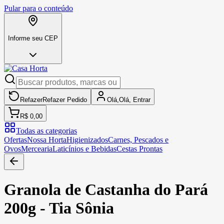
Pular para o conteúdo
Informe seu CEP
Refazer
Refazer
Pedido
Olá,
Olá,
Entrar
R$ 0,00
Todas as categorias
Ofertas
Nossa Horta
Higienizados
Carnes, Pescados e
Ovos
Mercearia
Laticínios e Bebidas
Cestas Prontas
Granola de Castanha do Pará
200g - Tia Sônia