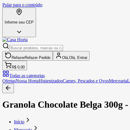
Pular para o conteúdo
Informe seu CEP
Refazer
Refazer
Pedido
Olá,
Olá,
Entrar
R$ 0,00
Todas as categorias
Ofertas
Nossa Horta
Higienizados
Carnes, Pescados e Ovos
Mercearia
L
Granola Chocolate Belga 300g -
Início
Mercearia