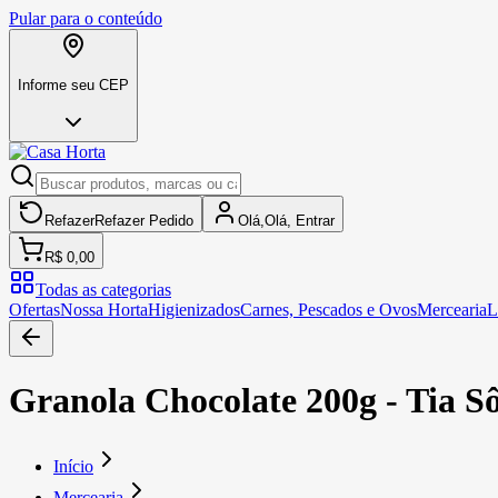
Pular para o conteúdo
Informe seu CEP
Refazer
Refazer
Pedido
Olá,
Olá,
Entrar
R$ 0,00
Todas as categorias
Ofertas
Nossa Horta
Higienizados
Carnes, Pescados e Ovos
Mercearia
L
Granola Chocolate 200g - Tia S
Início
Mercearia