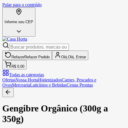
Pular para o conteúdo
Informe seu CEP
Refazer
Refazer
Pedido
Olá,
Olá,
Entrar
R$ 0,00
Todas as categorias
Ofertas
Nossa Horta
Higienizados
Carnes, Pescados e
Ovos
Mercearia
Laticínios e Bebidas
Cestas Prontas
Gengibre Orgânico (300g a
350g)