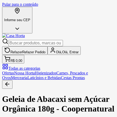
Pular para o conteúdo
Informe seu CEP
Refazer
Refazer
Pedido
Olá,
Olá,
Entrar
R$ 0,00
Todas as categorias
Ofertas
Nossa Horta
Higienizados
Carnes, Pescados e
Ovos
Mercearia
Laticínios e Bebidas
Cestas Prontas
Geleia de Abacaxi sem Açúcar
Orgânica 180g - Coopernatural