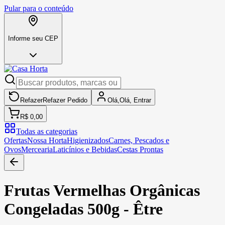
Pular para o conteúdo
Informe seu CEP
Refazer
Refazer
Pedido
Olá,
Olá,
Entrar
R$ 0,00
Todas as categorias
Ofertas
Nossa Horta
Higienizados
Carnes, Pescados e
Ovos
Mercearia
Laticínios e Bebidas
Cestas Prontas
Frutas Vermelhas Orgânicas
Congeladas 500g - Être