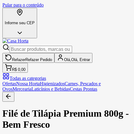
Pular para o conteúdo
Informe seu CEP
Refazer
Refazer
Pedido
Olá,
Olá,
Entrar
R$ 0,00
Todas as categorias
Ofertas
Nossa Horta
Higienizados
Carnes, Pescados e
Ovos
Mercearia
Laticínios e Bebidas
Cestas Prontas
Filé de Tilápia Premium 800g -
Bem Fresco