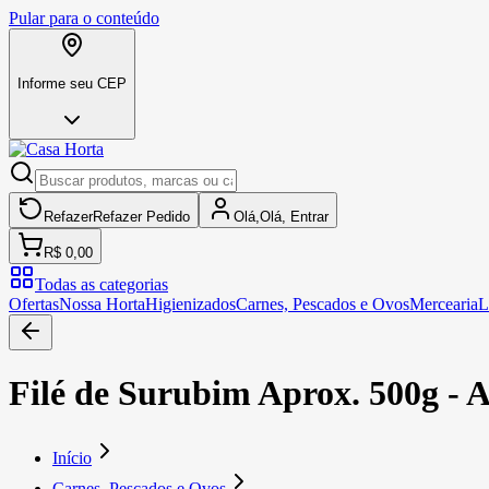
Pular para o conteúdo
Informe seu CEP
Refazer
Refazer
Pedido
Olá,
Olá,
Entrar
R$ 0,00
Todas as categorias
Ofertas
Nossa Horta
Higienizados
Carnes, Pescados e Ovos
Mercearia
L
Filé de Surubim Aprox. 500g - A
Início
Carnes, Pescados e Ovos