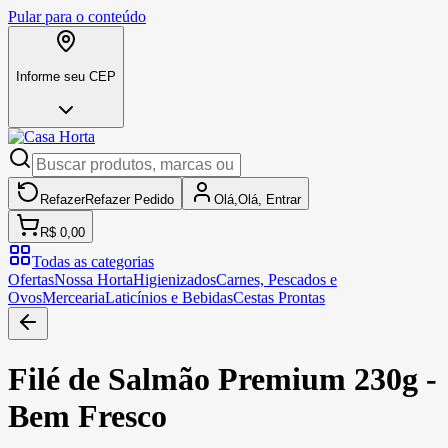
Pular para o conteúdo
Informe seu CEP
Refazer
Refazer
Pedido
Olá,
Olá,
Entrar
R$ 0,00
Todas as categorias
Ofertas
Nossa Horta
Higienizados
Carnes, Pescados e
Ovos
Mercearia
Laticínios e Bebidas
Cestas Prontas
Filé de Salmão Premium 230g -
Bem Fresco