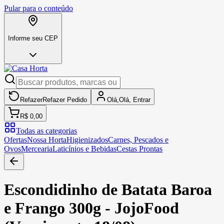
Pular para o conteúdo
Informe seu CEP
Refazer
Refazer
Pedido
Olá,
Olá,
Entrar
R$ 0,00
Todas as categorias
Ofertas
Nossa Horta
Higienizados
Carnes, Pescados e
Ovos
Mercearia
Laticínios e Bebidas
Cestas Prontas
Escondidinho de Batata Baroa
e Frango 300g - JojoFood