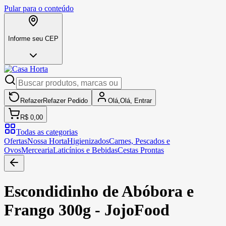
Pular para o conteúdo
Informe seu CEP
Refazer
Refazer
Pedido
Olá,
Olá,
Entrar
R$ 0,00
Todas as categorias
Ofertas
Nossa Horta
Higienizados
Carnes, Pescados e
Ovos
Mercearia
Laticínios e Bebidas
Cestas Prontas
Escondidinho de Abóbora e
Frango 300g - JojoFood