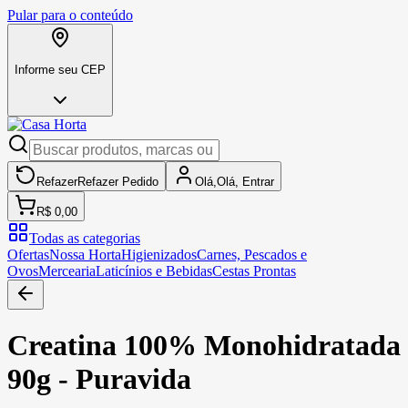
Pular para o conteúdo
Informe seu CEP
Refazer
Refazer
Pedido
Olá,
Olá,
Entrar
R$ 0,00
Todas as categorias
Ofertas
Nossa Horta
Higienizados
Carnes, Pescados e
Ovos
Mercearia
Laticínios e Bebidas
Cestas Prontas
Creatina 100% Monohidratada
90g - Puravida