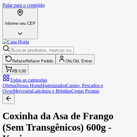
Pular para o conteúdo
Informe seu CEP
Refazer
Refazer
Pedido
Olá,
Olá,
Entrar
R$ 0,00
Todas as categorias
Ofertas
Nossa Horta
Higienizados
Carnes, Pescados e
Ovos
Mercearia
Laticínios e Bebidas
Cestas Prontas
Coxinha da Asa de Frango
(Sem Transgênicos) 600g -