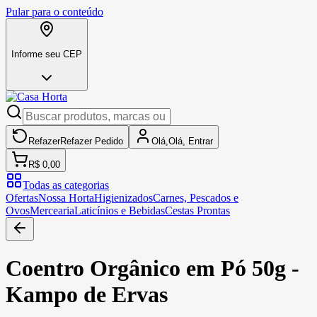
Pular para o conteúdo
Informe seu CEP
Refazer
Refazer
Pedido
Olá,
Olá,
Entrar
R$ 0,00
Todas as categorias
Ofertas
Nossa Horta
Higienizados
Carnes, Pescados e
Ovos
Mercearia
Laticínios e Bebidas
Cestas Prontas
Coentro Orgânico em Pó 50g -
Kampo de Ervas