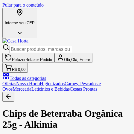
Pular para o conteúdo
Informe seu CEP
Refazer
Refazer
Pedido
Olá,
Olá,
Entrar
R$ 0,00
Todas as categorias
Ofertas
Nossa Horta
Higienizados
Carnes, Pescados e
Ovos
Mercearia
Laticínios e Bebidas
Cestas Prontas
Chips de Beterraba Orgânica
25g - Alkimia