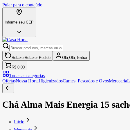
Pular para o conteúdo
Informe seu CEP
Refazer
Refazer
Pedido
Olá,
Olá,
Entrar
R$ 0,00
Todas as categorias
Ofertas
Nossa Horta
Higienizados
Carnes, Pescados e Ovos
Mercearia
L
Chá Alma Mais Energia 15 sachê
Início
Mercearia