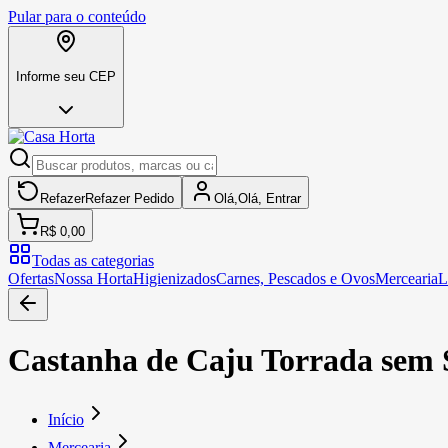
Pular para o conteúdo
Informe seu CEP
Refazer
Refazer
Pedido
Olá,
Olá,
Entrar
R$ 0,00
Todas as categorias
Ofertas
Nossa Horta
Higienizados
Carnes, Pescados e Ovos
Mercearia
L
Castanha de Caju Torrada sem 
Início
Mercearia