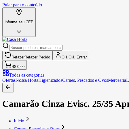
Pular para o conteúdo
Informe seu CEP
Refazer
Refazer
Pedido
Olá,
Olá,
Entrar
R$ 0,00
Todas as categorias
Ofertas
Nossa Horta
Higienizados
Carnes, Pescados e Ovos
Mercearia
L
Camarão Cinza Evisc. 25/35 Apr
Início
Carnes, Pescados e Ovos