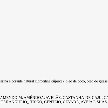
rina e corante natural clorofilina cúprica), óleo de coco, óleo de girasso
OS, AMENDOIM, AMÊNDOA, AVELÃS, CASTANHA-DE-CAJU, 
E CARANGUEJO), TRIGO, CENTEIO, CEVADA, AVEIA E SUA