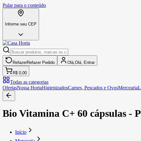
Pular para o conteúdo
Informe seu CEP
Refazer
Refazer
Pedido
Olá,
Olá,
Entrar
R$ 0,00
Todas as categorias
Ofertas
Nossa Horta
Higienizados
Carnes, Pescados e Ovos
Mercearia
L
Bio Vitamina C+ 60 cápsulas - 
Início
Mercearia