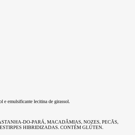
l e emulsificante lecitina de girassol.
CASTANHA-DO-PARÁ, MACADÂMIAS, NOZES, PECÃS,
S ESTIRPES HIBRIDIZADAS. CONTÉM GLÚTEN.