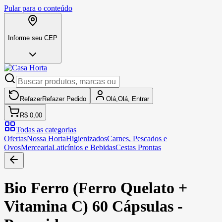
Pular para o conteúdo
Informe seu CEP
Refazer
Refazer
Pedido
Olá,
Olá,
Entrar
R$ 0,00
Todas as categorias
Ofertas
Nossa Horta
Higienizados
Carnes, Pescados e
Ovos
Mercearia
Laticínios e Bebidas
Cestas Prontas
Bio Ferro (Ferro Quelato +
Vitamina C) 60 Cápsulas -