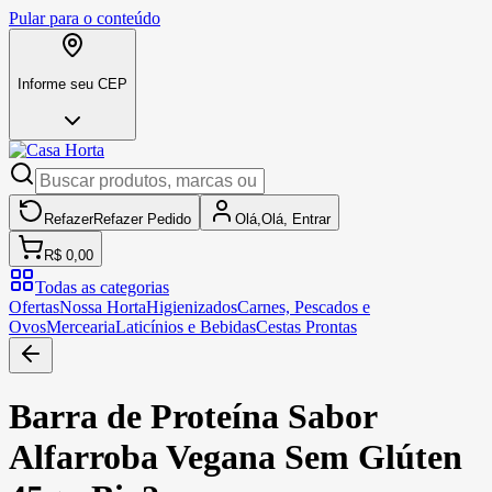
Pular para o conteúdo
Informe seu CEP
Refazer
Refazer
Pedido
Olá,
Olá,
Entrar
R$ 0,00
Todas as categorias
Ofertas
Nossa Horta
Higienizados
Carnes, Pescados e
Ovos
Mercearia
Laticínios e Bebidas
Cestas Prontas
Barra de Proteína Sabor
Alfarroba Vegana Sem Glúten