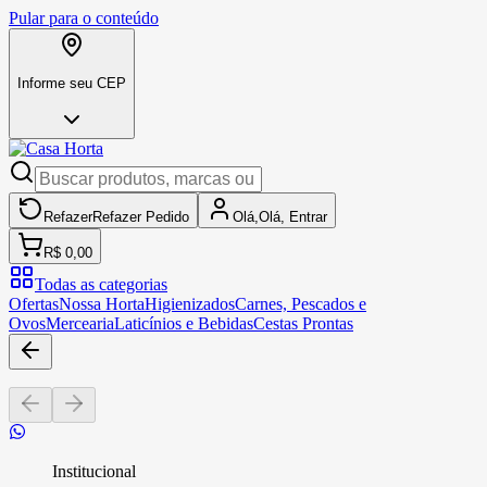
Pular para o conteúdo
Informe seu CEP
Refazer
Refazer
Pedido
Olá,
Olá,
Entrar
R$ 0,00
Todas as categorias
Ofertas
Nossa Horta
Higienizados
Carnes, Pescados e
Ovos
Mercearia
Laticínios e Bebidas
Cestas Prontas
Institucional