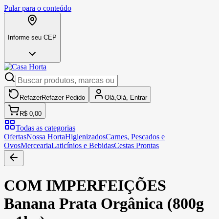
Pular para o conteúdo
Informe seu CEP
Refazer
Refazer
Pedido
Olá,
Olá,
Entrar
R$ 0,00
Todas as categorias
Ofertas
Nossa Horta
Higienizados
Carnes, Pescados e
Ovos
Mercearia
Laticínios e Bebidas
Cestas Prontas
COM IMPERFEIÇÕES
Banana Prata Orgânica (800g