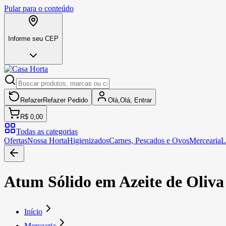
Pular para o conteúdo
Informe seu CEP
Refazer
Refazer
Pedido
Olá,
Olá,
Entrar
R$ 0,00
Todas as categorias
Ofertas
Nossa Horta
Higienizados
Carnes, Pescados e Ovos
Mercearia
L
Atum Sólido em Azeite de Oliva
Início
Mercearia