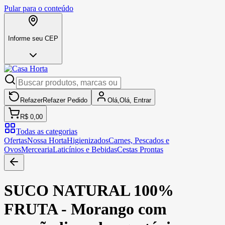
Pular para o conteúdo
Informe seu CEP
Refazer
Refazer
Pedido
Olá,
Olá,
Entrar
R$ 0,00
Todas as categorias
Ofertas
Nossa Horta
Higienizados
Carnes, Pescados e
Ovos
Mercearia
Laticínios e Bebidas
Cestas Prontas
SUCO NATURAL 100%
FRUTA - Morango com